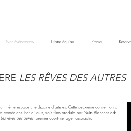
Nos évènements
Notre équipe
Presse
Réserva
IERE
LES RÊVES DES AUTRES
 un même espace une dizaine d'artistes.
Cette deuxième convention a
s comédiens. Par ailleurs, trois films produits par Nuits Blanches asbl
t
Les rêves des autres
, premier court-métrage l'association.